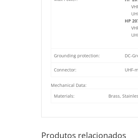
VHF
UHF
HP 20
VHF
UHF
Grounding protection:
DC-Gr
Connector:
UHF-ma
Mechanical Data:
Materials:
Brass, Stainle
Produtos relacionados