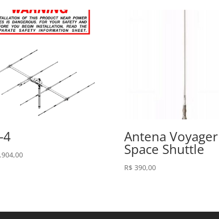
-4
Antena Voyager
Space Shuttle
.904,00
R$
390,00