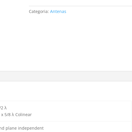
-
Sirio
Categoria:
Antenas
quantidade
/2 λ
 x 5/8 λ Colinear
nd plane independent