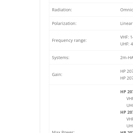
Radiation:
Omnid
Polarization:
Linear
VHF: 
Frequency range:
UHF: 
Systems:
2m-HA
HP 207
Gain:
HP 207
HP 20
VHF
UHF
HP 20
VHF
UHF
Max Power:
HP 20