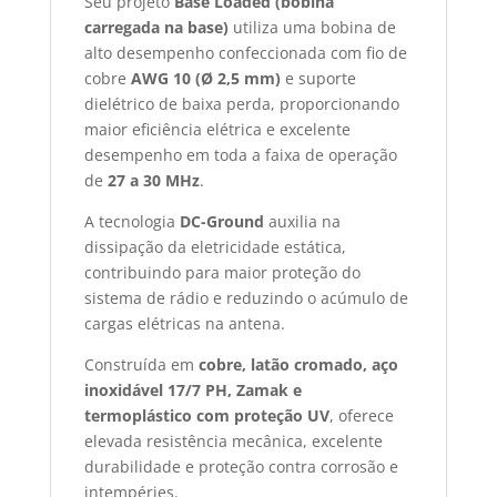
Seu projeto
Base Loaded (bobina
carregada na base)
utiliza uma bobina de
alto desempenho confeccionada com fio de
cobre
AWG 10 (Ø 2,5 mm)
e suporte
dielétrico de baixa perda, proporcionando
maior eficiência elétrica e excelente
desempenho em toda a faixa de operação
de
27 a 30 MHz
.
A tecnologia
DC-Ground
auxilia na
dissipação da eletricidade estática,
contribuindo para maior proteção do
sistema de rádio e reduzindo o acúmulo de
cargas elétricas na antena.
Construída em
cobre, latão cromado, aço
inoxidável 17/7 PH, Zamak e
termoplástico com proteção UV
, oferece
elevada resistência mecânica, excelente
durabilidade e proteção contra corrosão e
intempéries.