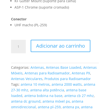
KF Gutter Mount (suporte para calha)
ASP-1 Chrome (suporte cromado)
Conector
UHF macho (PL-259)
PERFORMER
Adicionar ao carrinho
P2000
PL
quantidade
Categorias:
Antenas
,
Antenas Base Loaded
,
Antenas
Móveis
,
Antenas para Radioamador
,
Antenas PX
,
Antenas Veiculares
,
Produtos para Radioamador
Tags:
antena 10 metros
,
antena 2000 watts
,
antena
27-30 mhz
,
antena alta potência
,
antena base
loaded
,
antena bobina na base
,
antena cb 27 mhz
,
antena dc ground
,
antena móvel px
,
antena
omnidirecional
,
antena pl-259
,
antena px
,
antena